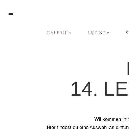
Zum
Inhalt
springen
GALERIE
PREISE
S
14. L
Willkommen in m
Hier findest du eine Auswahl an einfüh