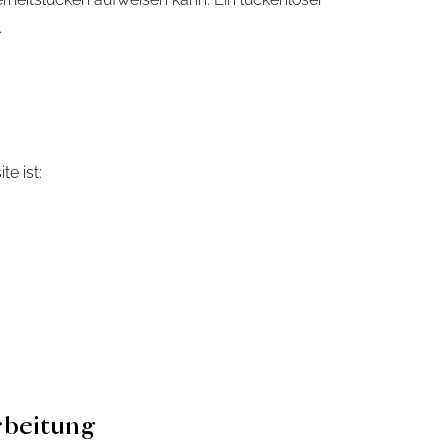
.
e
e ist:
rbeitung