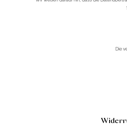
Die v
Widerru